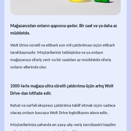
Mağazanızdan onların qapısına qədər. Bir saat və ya daha az
müddətdə.
Wolt Drive sürətli və etibarlı son mil çatdırılması üçün etibarlı
tərəfdaşınızdır. Müştəriləriniz tətbiqinizə və ya onlayn
mağazanıza sifariş verir və bir saatdan az müddətdə sifariş
onların əllərində olur.
1000-lərlə mağaza ultra sürətli çatdırılma üçün artıq Wolt
Drive-dan istifadə edir.
Rahat və sərfəli ekspress çatdırılma təklif etmək üçün sadəcə
olaraq onlayn kassaya Wolt Drive logistikasını əlavə edin.
Müştərilərinizə şəhərdə ən yaxşı alış-veriş təcrübəsini təqdim