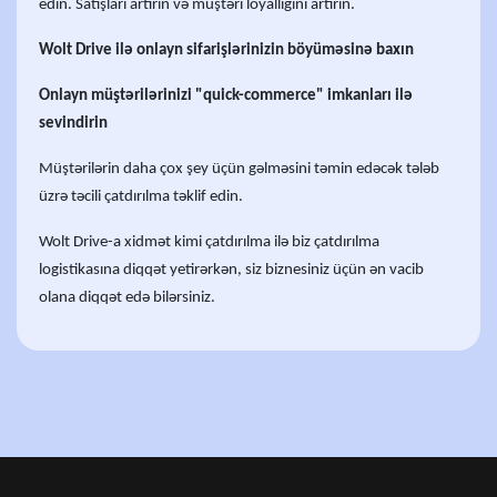
edin. Satışları artırın və müştəri loyallığını artırın.
Wolt Drive ilə onlayn sifarişlərinizin böyüməsinə baxın
Onlayn müştərilərinizi "quick-commerce" imkanları ilə
sevindirin
Müştərilərin daha çox şey üçün gəlməsini təmin edəcək tələb
üzrə təcili çatdırılma təklif edin.
Wolt Drive-a xidmət kimi çatdırılma ilə biz çatdırılma
logistikasına diqqət yetirərkən, siz biznesiniz üçün ən vacib
olana diqqət edə bilərsiniz.